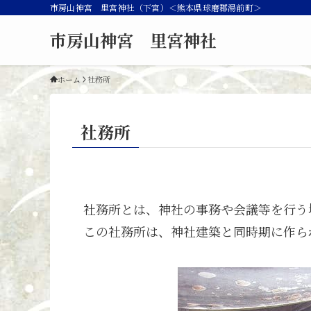
市房山神宮 里宮神社（下宮）＜熊本県球磨郡湯前町＞
市房山神宮 里宮神社
ホーム
社務所
社務所
社務所とは、神社の事務や会議等を行う
この社務所は、神社建築と同時期に作ら