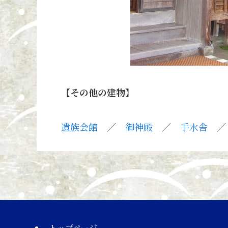
【その他の建物】
遺族会館
／
御神殿
／
手水舎
トップページ