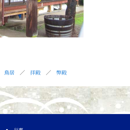
／
鳥居
／
拝殿
／
弊殿
行事