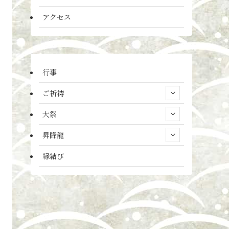
アクセス
行事
ご祈祷
大祭
昇降龍
縁結び